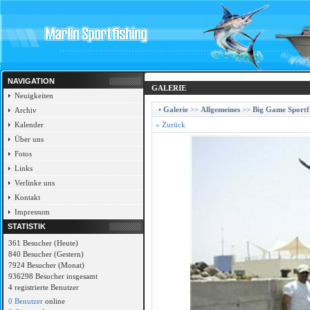
NAVIGATION
GALERIE
Neuigkeiten
•
Galerie
>>
Allgemeines
>>
Big Game Sportfi
Archiv
Kalender
« Zurück
Über uns
Fotos
Links
Verlinke uns
Kontakt
Impressum
STATISTIK
361 Besucher (Heute)
840 Besucher (Gestern)
7924 Besucher (Monat)
936298 Besucher insgesamt
4 registrierte Benutzer
0 Benutzer
online